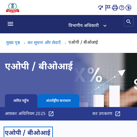
एओपी / बीओआई पृष्ठ लोड हो गया
विभागीय अधिकारी
एओपी / बीओआई, (3 क
एओपी / बीओआई
मुख्य पृष्ठ
कर सूचना और सेवाएँ
एओपी / बीओआई
त्वरित पहुँच
अंतर्राष्ट्रीय कराधान
आयकर अधिनियम 2025
कर उपकरण
एओपी / बीओआई