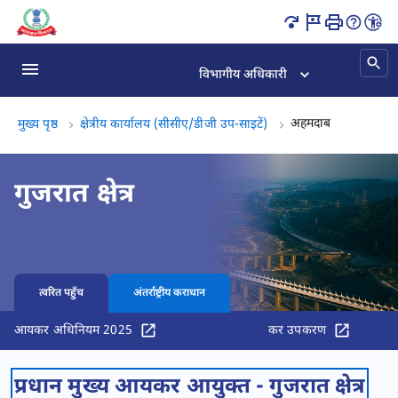
अहमदाबाद पृष्ठ लोड हो गया
विभागीय अधिकारी
अहमदाबाद, 
अहमदाबाद
मुख्य पृष्ठ
क्षेत्रीय कार्यालय (सीसीए/डीजी उप-साइटें)
गुजरात क्षेत्र
त्वरित पहुँच
अंतर्राष्ट्रीय कराधान
आयकर अधिनियम 2025
कर उपकरण
प्रधान मुख्य आयकर आयुक्त - गुजरात क्षेत्र