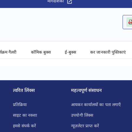
मार्गदर्शिका
्यक्रम गैलरी
कॉमिक बुक्स
ई-बुक्स
कर जानकारी पुस्तिकाएं
त्वरित लिंक्स
महत्वपूर्ण संसाधन
प्रतिक्रिया
आयकर कार्यालयों का पता लगाएँ
साइट का नक्शा
उपयोगी लिंक्स
हमसे संपर्क करें
न्यूज़लेटर प्राप्त करें