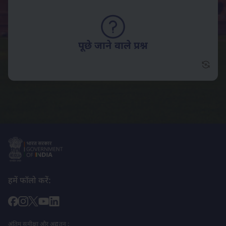
पूछे जाने वाले प्रश्न
पूछे जा
हमें फॉलो करें:
अंतिम समीक्षा और अद्यतन :